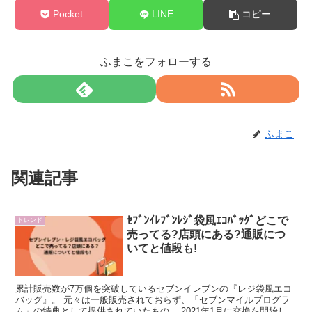
Pocket
LINE
コピー
ふまこをフォローする
ふまこ
関連記事
ｾﾌﾞﾝｲﾚﾌﾞﾝﾚｼﾞ袋風ｴｺﾊﾞｯｸﾞどこで
トレンド
売ってる?店頭にある?通販につ
いてと値段も!
累計販売数が7万個を突破しているセブンイレブンの『レジ袋風エコ
バッグ』。 元々は一般販売されておらず、「セブンマイルプログラ
ム」の特典として提供されていたもの。 2021年1月に交換を開始した