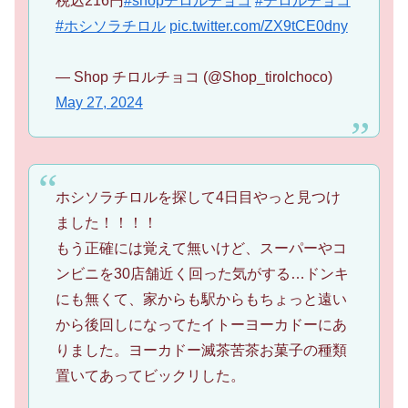
税込216円
#shopチロルチョコ
#チロルチョコ
#ホシソラチロル
pic.twitter.com/ZX9tCE0dny
— Shop チロルチョコ (@Shop_tirolchoco)
May 27, 2024
ホシソラチロルを探して4日目やっと見つけ
ました！！！！
もう正確には覚えて無いけど、スーパーやコ
ンビニを30店舗近く回った気がする…ドンキ
にも無くて、家からも駅からもちょっと遠い
から後回しになってたイトーヨーカドーにあ
りました。ヨーカドー滅茶苦茶お菓子の種類
置いてあってビックリした。