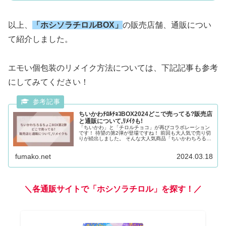
以上、
「ホシソラチロルBOX」
の販売店舗、通販につい
て紹介しました。
エモい個包装のリメイク方法については、下記記事も参考
にしてみてください！
ちいかわﾁﾛﾙﾁｮｺBOX2024どこで売ってる?販売店
と通販について,ﾘﾒｲｸも!
「ちいかわ」と「チロルチョコ」が再びコラボレーション
です！ 待望の第2弾が登場ですね！ 前回も大人気で売り切
りが続出しました。 そんな大人気商品「ちいかわちろるち
ょこBOX」の以下について、まとめました。 ・どこで売っ
てるのか・通販で買える...
fumako.net
2024.03.18
＼各通販サイトで「ホシソラチロル」を探す！／