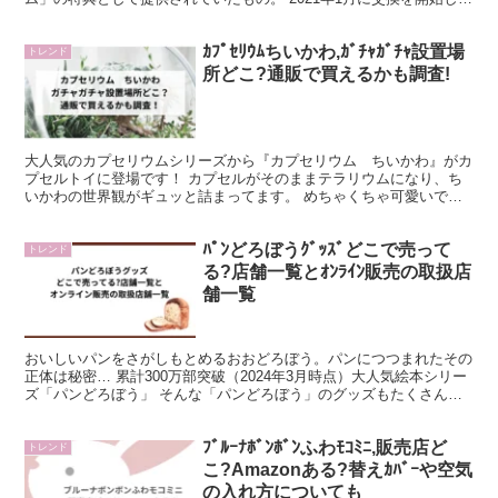
ところ、わずか1分で6000個が在庫切れするとい...
ｶﾌﾟｾﾘｳﾑちいかわ,ｶﾞﾁｬｶﾞﾁｬ設置場
トレンド
所どこ?通販で買えるかも調査!
大人気のカプセリウムシリーズから『カプセリウム ちいかわ』がカ
プセルトイに登場です！ カプセルがそのままテラリウムになり、ち
いかわの世界観がギュッと詰まってます。 めちゃくちゃ可愛いで
す！ この記事では、『カプセリウム ちいかわ』の下記につ...
ﾊﾟﾝどろぼうｸﾞｯｽﾞどこで売って
トレンド
る?店舗一覧とｵﾝﾗｲﾝ販売の取扱店
舗一覧
おいしいパンをさがしもとめるおおどろぼう。パンにつつまれたその
正体は秘密… 累計300万部突破（2024年3月時点）大人気絵本シリー
ズ「パンどろぼう」 そんな「パンどろぼう」のグッズもたくさん出
ており、大人気です。 ・「パンどろぼう」グッズ...
ﾌﾞﾙｰﾅﾎﾞﾝﾎﾞﾝふわﾓｺﾐﾆ,販売店ど
トレンド
こ?Amazonある?替えｶﾊﾞｰや空気
の入れ方についても