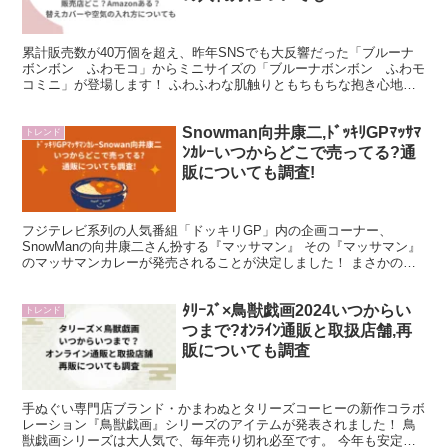
累計販売数が40万個を超え、昨年SNSでも大反響だった「ブルーナ
ボンボン ふわモコ」からミニサイズの「ブルーナボンボン ふわモ
コミニ」が登場します！ ふわふわな肌触りともちもちな抱き心地
で、ずっと抱き締めていたくなるサイズ感になっています。...
Snowman向井康二,ﾄﾞｯｷﾘGPﾏｯｻﾏ
トレンド
ﾝｶﾚｰいつからどこで売ってる?通
販についても調査!
フジテレビ系列の人気番組「ドッキリGP」内の企画コーナー、
SnowManの向井康二さん扮する『マッサマン』 その『マッサマン』
のマッサマンカレーが発売されることが決定しました！ まさかの商
品発売にファンや向井さん本人もびっくりされていました...
ﾀﾘｰｽﾞ×鳥獣戯画2024いつからい
トレンド
つまで?ｵﾝﾗｲﾝ通販と取扱店舗,再
販についても調査
手ぬぐい専門店ブランド・かまわぬとタリーズコーヒーの新作コラボ
レーション『鳥獣戯画』シリーズのアイテムが発表されました！ 鳥
獣戯画シリーズは大人気で、毎年売り切れ必至です。 今年も安定の