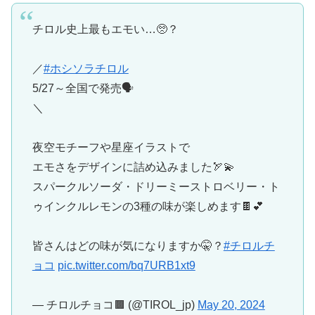
チロル史上最もエモい…🥺？
／
#ホシソラチロル
5/27～全国で発売🗣️
＼
夜空モチーフや星座イラストで
エモさをデザインに詰め込みました🏹💫
スパークルソーダ・ドリーミーストロベリー・ト
ゥインクルレモンの3種の味が楽しめます🍫💕
皆さんはどの味が気になりますか🤫？
#チロルチ
ョコ
pic.twitter.com/bq7URB1xt9
— チロルチョコ🟫 (@TIROL_jp)
May 20, 2024