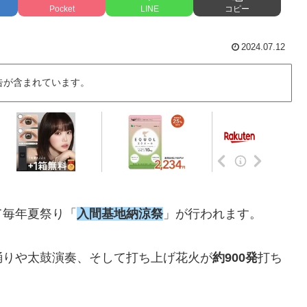
Pocket
LINE
コピー
2024.07.12
告が含まれています。
て毎年夏祭り「
入間基地納涼祭
」が行われます。
踊りや太鼓演奏、そして打ち上げ花火が
約900発
打ち