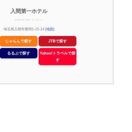
入間第一ホテル
posted with
トマレバ
埼玉県入間市豊岡1-15-14
[地図]
じゃらんで探す
JTBで探す
るるぶで探す
Yahoo!トラベルで探
す