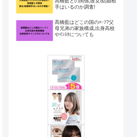
髙橋藍との関係,彼女/結婚相
手はいるのか調査!
髙橋藍はどこの国のﾊｰﾌ?父
母兄弟の家族構成,出身高校
やｲﾝｽﾀについても