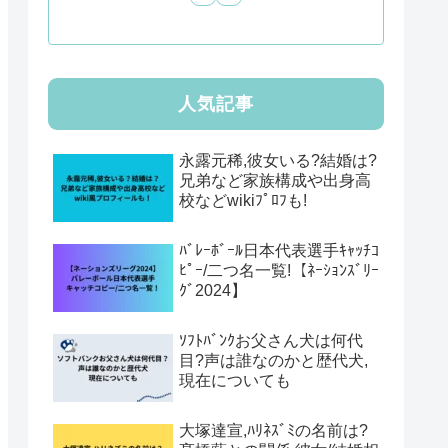
人気記事
永露元稀,彼女いる?結婚は?
兄弟など家族構成や出身高
校などwikiﾌﾟﾛﾌも!
ﾊﾞﾚｰﾎﾞｰﾙ日本代表選手ｷｬｯﾁｺ
ﾋﾟｰ/二つ名一覧!【ﾈｰｼｮﾝｽﾞﾘｰ
ｸﾞ2024】
ｿﾌﾄﾊﾞﾝｸお父さん犬は何代
目?声は誰なのかと歴代犬,
現在についても
大塚達宣,ﾊﾘﾈｽﾞﾐの名前は?