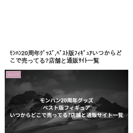
ﾓﾝﾊﾝ20周年ｸﾞｯｽﾞ,ﾍﾞｽﾄ版ﾌｨｷﾞｭｱいつからど
こで売ってる?店舗と通販ｻｲﾄ一覧
トレンド