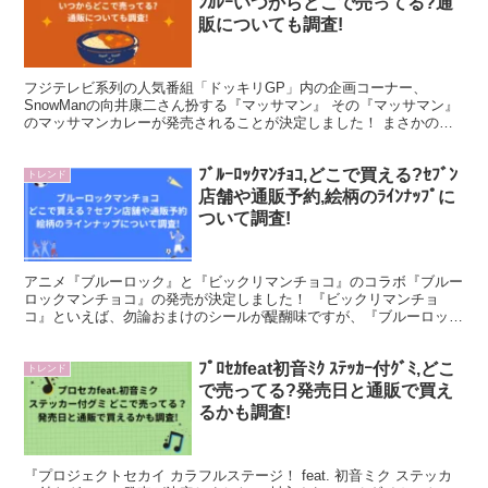
ﾝｶﾚｰいつからどこで売ってる?通
販についても調査!
フジテレビ系列の人気番組「ドッキリGP」内の企画コーナー、
SnowManの向井康二さん扮する『マッサマン』 その『マッサマン』
のマッサマンカレーが発売されることが決定しました！ まさかの商
品発売にファンや向井さん本人もびっくりされていました...
ﾌﾞﾙｰﾛｯｸﾏﾝﾁｮｺ,どこで買える?ｾﾌﾞﾝ
トレンド
店舗や通販予約,絵柄のﾗｲﾝﾅｯﾌﾟに
ついて調査!
アニメ『ブルーロック』と『ビックリマンチョコ』のコラボ『ブルー
ロックマンチョコ』の発売が決定しました！ 『ビックリマンチョ
コ』といえば、勿論おまけのシールが醍醐味ですが、『ブルーロック
マンチョコ』に封入されるシールはアニメブルーロック製作委...
ﾌﾟﾛｾｶfeat初音ﾐｸ ｽﾃｯｶｰ付ｸﾞﾐ,どこ
トレンド
で売ってる?発売日と通販で買え
るかも調査!
『プロジェクトセカイ カラフルステージ！ feat. 初音ミク ステッカ