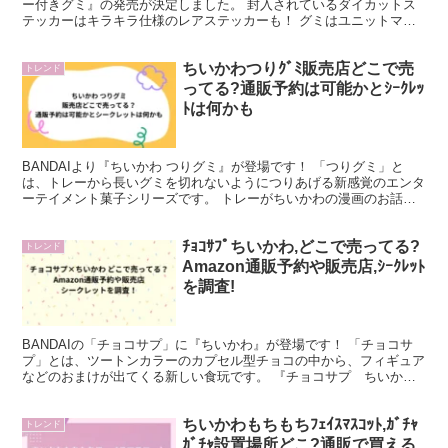
ー付きグミ』の発売が決定しました。 封入されているダイカットス
テッカーはキラキラ仕様のレアステッカーも！ グミはユニットマー
クデザインになっていて、とても可愛らしいです...
ちいかわつりｸﾞﾐ販売店どこで売
トレンド
ってる?通販予約は可能かとｼｰｸﾚｯ
ﾄは何かも
BANDAIより『ちいかわ つりグミ』が登場です！ 「つりグミ」と
は、トレーから長いグミを切れないようにつりあげる新感覚のエンタ
ーテイメント菓子シリーズです。 トレーがちいかわの漫画のお話デ
ザインになっていて、目でも楽しめる食玩です。 この...
ﾁｮｺｻﾌﾟちいかわ,どこで売ってる?
トレンド
Amazon通販予約や販売店,ｼｰｸﾚｯﾄ
を調査!
BANDAIの「チョコサプ」に『ちいかわ』が登場です！ 「チョコサ
プ」とは、ツートンカラーのカプセル型チョコの中から、フィギュア
などのおまけが出てくる新しい食玩です。 『チョコサプ ちいか
わ』にはセリフや小物パーツが付属しており、ちいかわた...
ちいかわもちもちﾌｪｲｽﾏｽｺｯﾄ,ｶﾞﾁｬ
トレンド
ｶﾞﾁｬ設置場所どこ?通販で買える