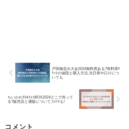
戸田橋花火大会2024無料席ある?有料席ﾁ
ｹｯﾄの値段と購入方法,当日券や口ｺﾐにつ
いても
ちいかわﾁﾛﾙﾁｮｺBOX2024どこで売って
る?販売店と通販について,ﾘﾒｲｸも!
コメント