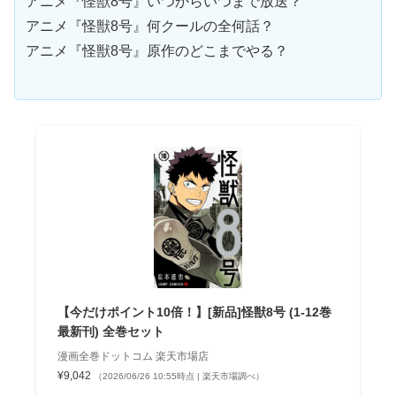
アニメ『怪獣8号』いつからいつまで放送？
アニメ『怪獣8号』何クールの全何話？
アニメ『怪獣8号』原作のどこまでやる？
【今だけポイント10倍！】[新品]怪獣8号 (1-12巻
最新刊) 全巻セット
漫画全巻ドットコム 楽天市場店
¥9,042
（2026/06/26 10:55時点 | 楽天市場調べ）