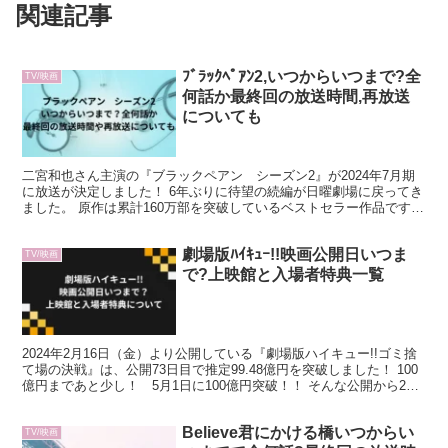
関連記事
ﾌﾞﾗｯｸﾍﾟｱﾝ2,いつからいつまで?全
TV/映画
何話か最終回の放送時間,再放送
についても
二宮和也さん主演の『ブラックペアン シーズン2』が2024年7月期
に放送が決定しました！ 6年ぶりに待望の続編が日曜劇場に戻ってき
ました。 原作は累計160万部を突破しているベストセラー作品です。
そんな『ブラックペアン シーズン2』はいつ...
劇場版ﾊｲｷｭｰ!!映画公開日いつま
TV/映画
で?上映館と入場者特典一覧
2024年2月16日（金）より公開している『劇場版ハイキュー!!ゴミ捨
て場の決戦』は、公開73日目で推定99.48億円を突破しました！ 100
億円まであと少し！ 5月1日に100億円突破！！ そんな公開から2か
月経った今でも勢いが衰えない『...
Believe君にかける橋いつからい
TV/映画