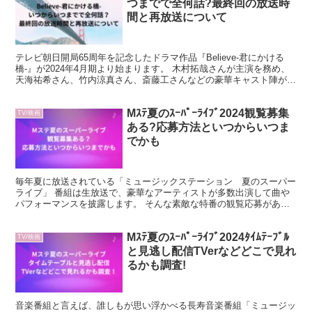
つまでで全何話?最終回の放送時
間と再放送について
テレビ朝日開局65周年を記念したドラマ作品『Believe-君にかける
橋-』が2024年4月期より始まります。 木村拓哉さんが主演を務め、
天海祐希さん、竹内涼真さん、斎藤工さんなどの豪華キャスト陣が周
囲を固めていることでも話題になっています...
Mｽﾃ夏のｽｰﾊﾟｰﾗｲﾌﾞ2024観覧募集
TV/映画
ある?応募方法といつからいつま
でかも
毎年夏に放送されている「ミュージックステーション 夏のスーパー
ライブ」 番組は生放送で、豪華なアーティストが多数出演して曲や
パフォーマンスを披露します。 そんな素敵な特番の観覧応募があっ
たら行ってみたいと思いませんか？ この記事では、「Mス...
Mｽﾃ夏のｽｰﾊﾟｰﾗｲﾌﾞ2024ﾀｲﾑﾃｰﾌﾞﾙ
TV/映画
と見逃し配信TVerなどどこで見れ
るかも調査!
音楽番組と言えば、誰しもが思い浮かべる長寿音楽番組「ミュージッ