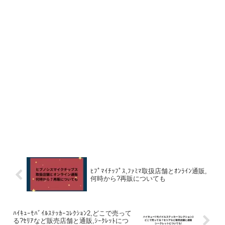
ﾋﾌﾟﾏｲﾁｯﾌﾟｽ,ﾌｧﾐﾏ取扱店舗とｵﾝﾗｲﾝ通販,
何時から?再販についても
ﾊｲｷｭｰﾓﾊﾞｲﾙｽﾃｯｶｰｺﾚｸｼｮﾝ2,どこで売って
る?ｾﾘｱなど販売店舗と通販,ｼｰｸﾚｯﾄにつ