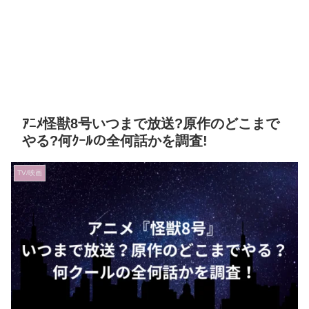
ｱﾆﾒ怪獣8号いつまで放送?原作のどこまで
やる?何ｸｰﾙの全何話かを調査!
TV/映画