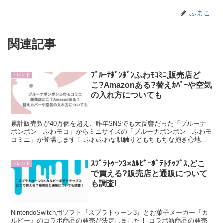
ふまこ
関連記事
ﾌﾞﾙｰﾅﾎﾞﾝﾎﾞﾝふわﾓｺﾐﾆ,販売店ど
トレンド
こ?Amazonある?替えｶﾊﾞｰや空気
の入れ方についても
累計販売数が40万個を超え、昨年SNSでも大反響だった「ブルーナ
ボンボン ふわモコ」からミニサイズの「ブルーナボンボン ふわモ
コミニ」が登場します！ ふわふわな肌触りともちもちな抱き心地
で、ずっと抱き締めていたくなるサイズ感になっています。...
ｽﾌﾟﾗﾄｩｰﾝ3×ｶﾙﾋﾞｰﾎﾟﾃﾄﾁｯﾌﾟｽ,どこ
トレンド
で買える?販売店と通販について
も調査!
NintendoSwitch用ソフト『スプラトゥーン3』とお菓子メーカー『カ
ルビー』のコラボ商品の発売が決定しました！ コラボ新商品の発売