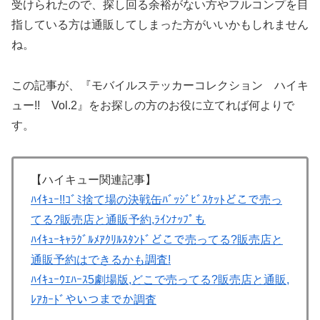
受けられたので、探し回る余裕がない方やフルコンプを目
指している方は通販してしまった方がいいかもしれません
ね。
この記事が、『モバイルステッカーコレクション ハイキ
ュー!! Vol.2』をお探しの方のお役に立てれば何よりで
す。
【ハイキュー関連記事】
ﾊｲｷｭｰ!!ｺﾞﾐ捨て場の決戦缶ﾊﾞｯｼﾞﾋﾞｽｹｯﾄどこで売っ
てる?販売店と通販予約,ﾗｲﾝﾅｯﾌﾟも
ﾊｲｷｭｰｷｬﾗｸﾞﾙﾒｱｸﾘﾙｽﾀﾝﾄﾞどこで売ってる?販売店と
通販予約はできるかも調査!
ﾊｲｷｭｰｳｴﾊｰｽ5劇場版,どこで売ってる?販売店と通販,
ﾚｱｶｰﾄﾞやいつまでか調査