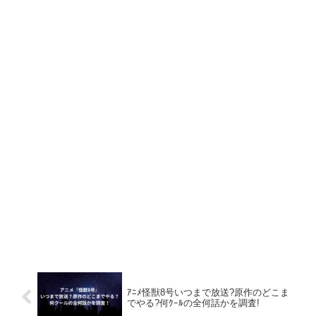
ｱﾆﾒ怪獣8号いつまで放送?原作のどこま
でやる?何ｸｰﾙの全何話かを調査!