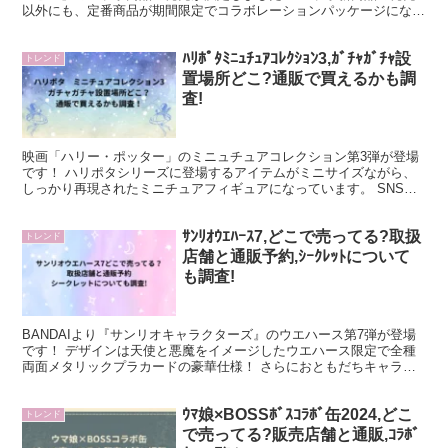
以外にも、定番商品が期間限定でコラボレーションパッケージになっ
たり、オリジナルTシャツが当たるキャンペ...
ﾊﾘﾎﾟﾀﾐﾆｭﾁｭｱｺﾚｸｼｮﾝ3,ｶﾞﾁｬｶﾞﾁｬ設
トレンド
置場所どこ?通販で買えるかも調
査!
映画「ハリー・ポッター」のミニュチュアコレクション第3弾が登場
です！ ハリポタシリーズに登場するアイテムがミニサイズながら、
しっかり再現されたミニチュアフィギュアになっています。 SNSで
は、「ハグリットのケーキとバイクがあるの熱い」「絶対...
ｻﾝﾘｵｳｴﾊｰｽ7,どこで売ってる?取扱
トレンド
店舗と通販予約,ｼｰｸﾚｯﾄについて
も調査!
BANDAIより『サンリオキャラクターズ』のウエハース第7弾が登場
です！ デザインは天使と悪魔をイメージしたウエハース限定で全種
両面メタリックプラカードの豪華仕様！ さらにおともだちキャラク
ターのぬいぐるみとハグしている「ふわふわぬいぐるみ...
ｳﾏ娘×BOSSﾎﾞｽｺﾗﾎﾞ缶2024,どこ
トレンド
で売ってる?販売店舗と通販,ｺﾗﾎﾞ