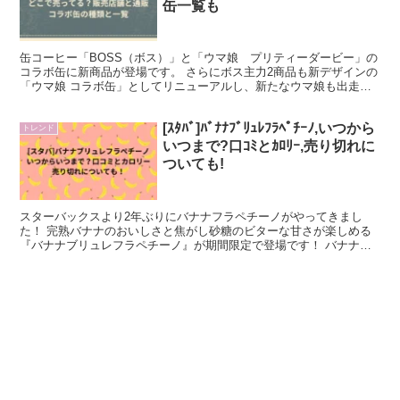
缶一覧も
缶コーヒー「BOSS（ボス）」と「ウマ娘 プリティーダービー」の
コラボ缶に新商品が登場です。 さらにボス主力2商品も新デザインの
「ウマ娘 コラボ缶」としてリニューアルし、新たなウマ娘も出走！
この記事では、「BOSS×ウマ娘コラボ缶」につい...
[ｽﾀﾊﾞ]ﾊﾞﾅﾅﾌﾞﾘｭﾚﾌﾗﾍﾟﾁｰﾉ,いつから
トレンド
いつまで?口ｺﾐとｶﾛﾘｰ,売り切れに
ついても!
スターバックスより2年ぶりにバナナフラペチーノがやってきまし
た！ 完熟バナナのおいしさと焦がし砂糖のビターな甘さが楽しめる
『バナナブリュレフラペチーノ』が期間限定で登場です！ バナナフ
ラペチーノは人気商品で売り切れが早く、今回も逃した！とい...