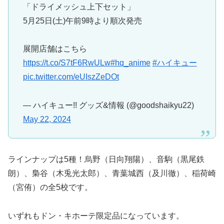
「ドライメッシュ上下セット」
5月25日(土)午前9時より順次発売
展開店舗はこちら
https://t.co/S7tF6RwULw
#hq_anime
#ハイキュー
pic.twitter.com/eUIszZeDOt
— ハイキュー!! グッズ&情報 (@goodshaikyu22)
May 22, 2024
ラインナップは5種！烏野（日向翔陽）、音駒（黒尾鉄
朗）、梟谷（木兎光太郎）、青葉城西（及川徹）、稲荷崎
（宮侑）の全5校です。
いずれもドン・キホーテ限定品になっています。