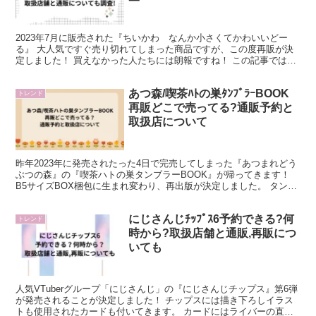
2023年7月に販売された『ちいかわ なんか小さくてかわいいどー
る』 大人気ですぐ売り切れてしまった商品ですが、この度再販が決
定しました！ 買えなかった人たちには朗報ですね！ この記事では、
以下についてまとめています。 ・どこで売ってるのか...
あつ森/喫茶ﾊﾄの巣ﾀﾝﾌﾞﾗｰBOOK
トレンド
再販どこで売ってる?通販予約と
取扱店について
昨年2023年に発売されたった4日で完売してしまった『あつまれどう
ぶつの森』の『喫茶ハトの巣タンブラーBOOK』が帰ってきます！
B5サイズBOX梱包に生まれ変わり、再出版が決定しました。 タンブ
ラーと同梱の冊子は初版と同じですが、流通と梱...
にじさんじﾁｯﾌﾟｽ6予約できる?何
トレンド
時から?取扱店舗と通販,再販につ
いても
人気VTuberグループ「にじさんじ」の『にじさんじチップス』第6弾
が発売されることが決定しました！ チップスには描き下ろしイラス
トも使用されたカードも付いてきます。 カードにはライバーの直筆