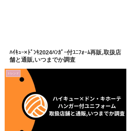
ﾊｲｷｭｰ×ﾄﾞﾝｷ2024ﾊﾝｶﾞｰ付ﾕﾆﾌｫｰﾑ再販,取扱店
舗と通販,いつまでか調査
トレンド