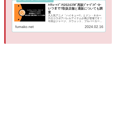
ﾊｲｷｭｰ×ﾄﾞﾝｷ2024ｺﾗﾎﾞ再販ｼﾞｬｰｼﾞ/ﾊﾟｰｶｰ
いつまで?取扱店舗と通販についても調
査
大人気アニメ「ハイキュー!!」とドン・キホー
テのコラボアパレルアイテムが再び登場です！
今回はジャージ、スウェット、プルパーカー、
フェイスタオル、ブランケットの5種類！ 毎回
fumako.net
2024.02.16
即日完売店舗が続出しているので、今回も争奪
戦になりそうな予感です。...