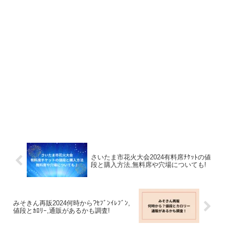
さいたま市花火大会2024有料席ﾁｹｯﾄの値
段と購入方法,無料席や穴場についても!
みそきん再販2024何時から?ｾﾌﾞﾝｲﾚﾌﾞﾝ,
値段とｶﾛﾘｰ,通販があるかも調査!