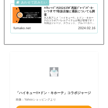
ﾊｲｷｭｰ×ﾄﾞﾝｷ2024ｺﾗﾎﾞ再販ｼﾞｬｰｼﾞ/ﾊﾟｰｶｰ
いつまで?取扱店舗と通販についても調
査
大人気アニメ「ハイキュー!!」とドン・キホー
テのコラボアパレルアイテムが再び登場です！
今回はジャージ、スウェット、プルパーカー、
フェイスタオル、ブランケットの5種類！ 毎回
fumako.net
2024.02.16
即日完売店舗が続出しているので、今回も争奪
戦になりそうな予感です。...
「ハイキュー!!×ドン・キホーテ」コラボジャージ
画像：Yahooショッピングより