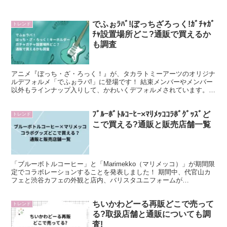
でふぉﾗﾊﾞ!ぼっちざろっく!ｶﾞﾁｬｶﾞ
トレンド
ﾁｬ設置場所どこ?通販で買えるか
も調査
アニメ『ぼっち・ざ・ろっく！』が、タカラトミーアーツのオリジナ
ルデフォルメ「でふぉラバ!」に登場です！ 結束メンバーやメンバー
以外もラインナップ入りして、かわいくデフォルメされています。
この記事では、『でふぉラバ！ぼっち・ざ・ろっく！キー...
ﾌﾞﾙｰﾎﾞﾄﾙｺｰﾋｰ×ﾏﾘﾒｯｺｺﾗﾎﾞｸﾞｯｽﾞど
トレンド
こで買える?通販と販売店舗一覧
「ブルーボトルコーヒー」と「Marimekko（マリメッコ）」が期間限
定でコラボレーションすることを発表しました！ 期間中、代官山カ
フェと渋谷カフェの外観と店内、バリスタユニフォームが
「Marimekko（マリメッコ）」の代表的なデザイン「...
ちいかわどーる再販どこで売って
トレンド
る?取扱店舗と通販についても調
査!