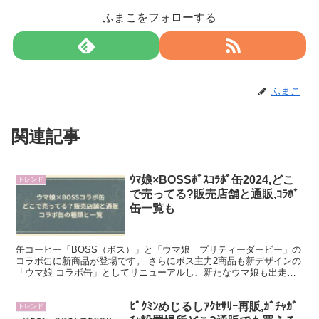
ふまこをフォローする
ふまこ
関連記事
ｳﾏ娘×BOSSﾎﾞｽｺﾗﾎﾞ缶2024,どこ
トレンド
で売ってる?販売店舗と通販,ｺﾗﾎﾞ
缶一覧も
缶コーヒー「BOSS（ボス）」と「ウマ娘 プリティーダービー」の
コラボ缶に新商品が登場です。 さらにボス主力2商品も新デザインの
「ウマ娘 コラボ缶」としてリニューアルし、新たなウマ娘も出走！
この記事では、「BOSS×ウマ娘コラボ缶」につい...
ﾋﾟｸﾐﾝめじるしｱｸｾｻﾘｰ再販,ｶﾞﾁｬｶﾞ
トレンド