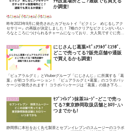
ﾁｬ設置場所どこ?通販でも買える
か調査!
昨年2023年9月に発売されたカプセルトイ『ピクミン めじるしアク
セサリー』の再販が決定しました！ 7種のクリアなピクミンがいろい
ろなところにつけられるチャームになっており、大人気ですぐに売り
切れてしまった商品です。 今回の再販決定はとても...
にじさんじ葛葉×ﾋﾟｭｱﾗﾙｸﾞﾐｺﾗﾎﾞ,
トレンド
どこで売ってる?販売店舗や通販
で買えるかも調査!
「ピュアラルグミ」とVtuberグループ「にじさんじ」に所属する「葛
葉」が初コラボレーション！ 「ピュアラルグミ×葛葉」のコラボパッ
ケージが発売されます！ コラボパッケージは「葛葉」の描き下ろし
イラストが採用されています。 この記事では、「...
ｾﾌﾞﾝｲﾚﾌﾞﾝ抹茶ｽﾑｰｼﾞｰどこで売っ
トレンド
てる?東京静岡取扱店舗とｶﾛﾘｰ,い
つまでかも!
静岡県に本社をおく丸七製茶とセブンイレブンのスムージーのコラボ