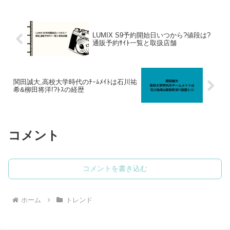
LUMIX S9予約開始日いつから?値段は?
通販予約ｻｲﾄ一覧と取扱店舗
関田誠大,高校大学時代のﾁｰﾑﾒｲﾄは石川祐
希&柳田将洋!?ﾄｽの経歴
コメント
コメントを書き込む
ホーム
トレンド