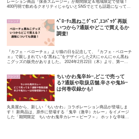
レーション商品『抹茶スムージー』が期間限定＆地域限定で登場！
400円弱で飲めるクオリティじゃないとSNSでとても話題になってい
ます。 抹茶好きとしては、飲んでみたい！ この記事...
ﾍﾞﾛｰﾁｪ黒ねこｸﾞｯｽﾞ,ｴｺﾊﾞｯｸﾞ再販
トレンド
いつから?通販やどこで買えるか
調査!
『カフェ・ベローチェ』より猫の日を記念して、『カフェ・ベローチ
ェ』で親しまれている“黒ねこ”をデザインした2大にゃんにゃん黒ね
こグッズの販売がありました。 2024年2月22日（木）より、第一弾
の「黒ねこエコバッグ」￥650（税込） 202...
ちいかわ鬼辛ｶﾚｰ,どこで売って
トレンド
る?通販や取扱店舗,辛さや鬼ｶﾚｰ
は何巻収録かも!
丸美屋から、新しい「ちいかわ」コラボレーション商品が登場しま
す！ 新商品は、原作に登場する「鬼辛（激辛）カレー」をイメージ
した「期間限定 ちいかわ鬼辛カレー＜ビーフ＞」 ホットな辛味で
後引く味わいの鬼辛カレーだそうです。 この記事では、「期...