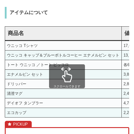
アイテムについて
商品名
値
ウニッコ Tシャツ
17,6
ウニッコ キャップ＆ブルーボトルコーヒー エナメルピン セット
13,7
トート ウニッコ ／トート ピッコロ
各6,6
エナメルピン セット
3,85
ドリッパー
2,85
スクロールできます
清澄マグ
2,49
デイオフ タンブラー
4,75
エコカップ
2,25